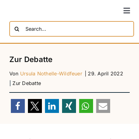
Zum
Inhalt
Togg
springen
Navi
Suche
nach:
Zur Debatte
| 29. April 2022
Von
Ursula Nothelle-Wildfeuer
|
Zur Debatte