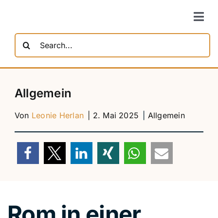
Zum
Inhalt
Togg
springen
Navi
Suche
nach:
Allgemein
| 2. Mai 2025
|
Allgemein
Von
Leonie Herlan
Rom in einer