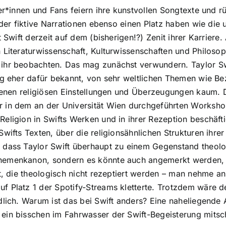
er*innen und Fans feiern ihre kunstvollen Songtexte und r
n der fiktive Narrationen ebenso einen Platz haben wie di
t Swift derzeit auf dem (bisherigen!?) Zenit ihrer Karrier
 Literaturwissenschaft, Kulturwissenschaften und Philosoph
hr beobachten. Das mag zunächst verwundern. Taylor Swifts
ung eher dafür bekannt, von sehr weltlichen Themen wie 
eigenen religiösen Einstellungen und Überzeugungen kaum.
 in dem an der Universität Wien durchgeführten Workshop
eligion in Swifts Werken und in ihrer Rezeption beschäft
Swifts Texten, über die religionsähnlichen Strukturen ihre
 dass Taylor Swift überhaupt zu einem Gegenstand theolog
hemenkanon, sondern es könnte auch angemerkt werden, 
t, die theologisch nicht rezeptiert werden – man nehme an 
f Platz 1 der Spotify-Streams kletterte. Trotzdem wäre d
dlich. Warum ist das bei Swift anders? Eine naheliegende 
 ein bisschen im Fahrwasser der Swift-Begeisterung mit