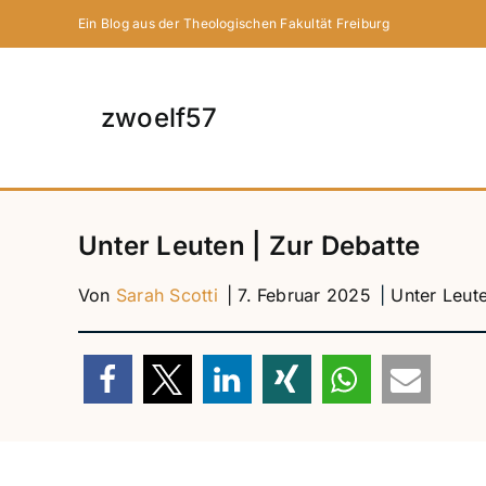
Zum
Ein Blog aus der Theologischen Fakultät Freiburg
Inhalt
springen
zwoelf57
Unter Leuten | Zur Debatte
| 7. Februar 2025
|
Unter Leut
Von
Sarah Scotti