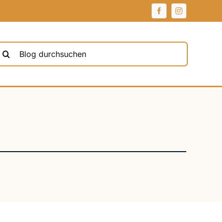
uche
ach: