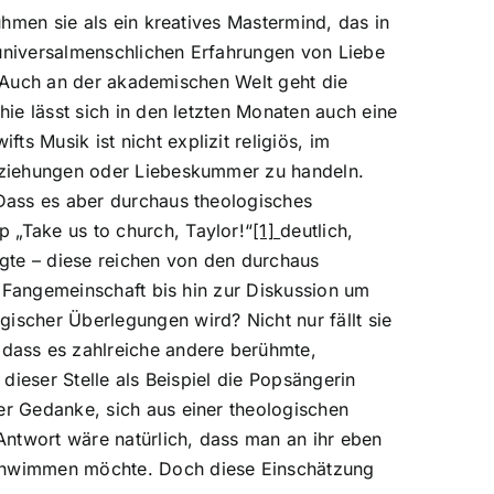
ühmen sie als ein kreatives Mastermind, das in
e universalmenschlichen Erfahrungen von Liebe
e. Auch an der akademischen Welt geht die
ie lässt sich in den letzten Monaten auch eine
 Musik ist nicht explizit religiös, im
Beziehungen oder Liebeskummer zu handeln.
 Dass es aber durchaus theologisches
 „Take us to church, Taylor!“
[1]
deutlich,
igte – diese reichen von den durchaus
r Fangemeinschaft bis hin zur Diskussion um
ischer Überlegungen wird? Nicht nur fällt sie
dass es zahlreiche andere berühmte,
dieser Stelle als Beispiel die Popsängerin
er Gedanke, sich aus einer theologischen
Antwort wäre natürlich, dass man an ihr eben
schwimmen möchte. Doch diese Einschätzung